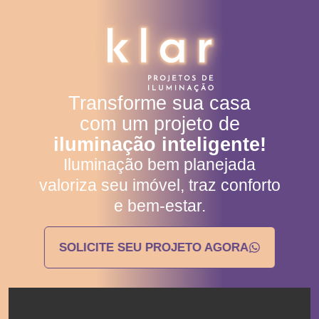
Transforme sua casa
com um projeto de
iluminação inteligente!
Iluminação bem planejada
valoriza seu imóvel, traz conforto
e bem-estar.
SOLICITE SEU PROJETO AGORA