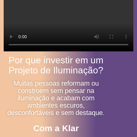
Por que investir em um
Projeto de Iluminação?
Muitas pessoas reformam ou
constroem sem pensar na
iluminação e acabam com
ambientes escuros,
desconfortáveis e sem destaque.
Com a Klar